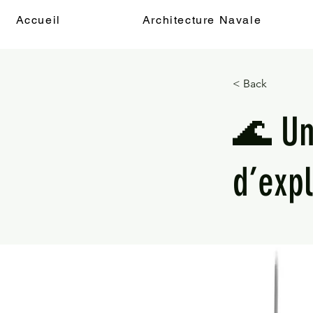
Accueil
Architecture Navale
< Back
🌊 Un
d’exp