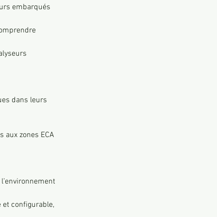
teurs embarqués 
 comprendre 
alyseurs 
ues dans leurs 
es aux zones ECA 
 l’environnement
et configurable, 