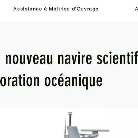
Assistance à Maitrise d'Ouvrage
A
 nouveau navire scienti
loration océanique