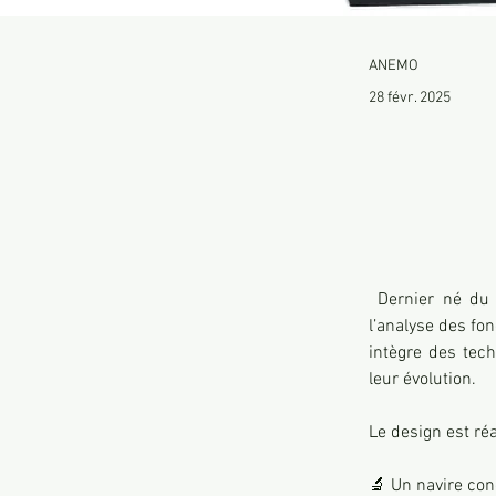
ANEMO
28 févr. 2025
 Dernier né du cabinet, ce nouveau navire scientifique est un outil dédié à l’exploration et à 
l’analyse des fo
intègre des tec
leur évolution.
Le design est ré
🔬 Un navire con