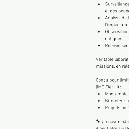
Surveillanc
et des boué
Analyse de 
l’impact du
Observation 
optiques
Relevés séd
Véritable labora
missions, en rel
Conçu pour limit
(IMO Tier III) :
Mono-moteu
Bi-moteur p
Propulsion 
🔧 Un navire ada
il peut être ajus