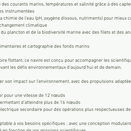
e des courants marins, températures et salinité grâce à des cap
es instrumentées
la chimie de l’eau (pH, oxygène dissous, nutriments) pour mieux
 changement climatique
du plancton et de la biodiversité marine avec des filets et des an
imentaires et cartographie des fonds marins
toire flottant, ce navire est conçu pour accompagner les scientifiq
evant les défis environnementaux d’aujourd’hui et de demain.
er son impact sur l'environnement, avec des propulsions adapté
r pour une vitesse de 12 nœuds
ermettant d’atteindre plus de 16 nœuds
électrique secondaire pour des opérations plus respectueuses de
ptable à vos besoins spécifiques : avec une conception modulaire 
té en fonction de vos missions scientifiques.